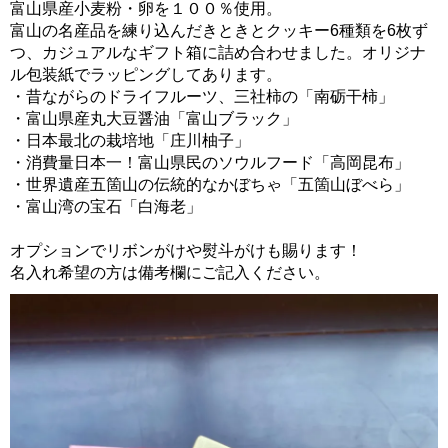
富山県産小麦粉・卵を１００％使用。
富山の名産品を練り込んだきときとクッキー6種類を6枚ず
つ、カジュアルなギフト箱に詰め合わせました。オリジナ
ル包装紙でラッピングしてあります。
・昔ながらのドライフルーツ、三社柿の「南砺干柿」
・富山県産丸大豆醤油「富山ブラック」
・日本最北の栽培地「庄川柚子」
・消費量日本一！富山県民のソウルフード「高岡昆布」
・世界遺産五箇山の伝統的なかぼちゃ「五箇山ぼべら」
・富山湾の宝石「白海老」
オプションでリボンがけや熨斗がけも賜ります！
名入れ希望の方は備考欄にご記入ください。