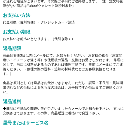
が遅れる場合がございます。その際は事前にご連絡致します。 注「注文時在
庫がない商品はYahoo!ウォレット決済対象外」
お支払い方法
代金引換（佐川急便）・クレジットカード決済
お支払い期限
お支払いは前払いとなります。（代引き除く）
返品期限
商品到着後3日以内にメールにて、お知らせください。 お客様の都合（注文間
違い・イメージが違う等）や使用後の返品・交換はお受けしかねます。 修理に
関して、当店に材料があるものであれば修理可能です。事前にメールにてご連
絡ください。（修理の際の送料・追加の材料費などはお客様負担となりま
す。）
食品は原則としては返品はお受けできません。ただし、誤送・不良品・賞味期
限切れなどの当店による落ち度の場合は、お手数ですが当店までご連絡くださ
い。
返品送料
◆商品に不良品や間違い等がございましたらメールでお知らせ下さい。 直ちに
交換させて頂きます。その際、商品返送は着払いで発送下さい。
屋号またはサービス名