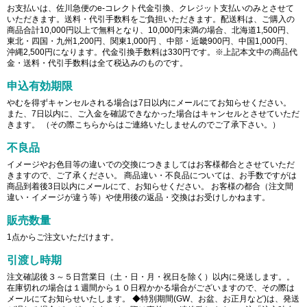
お支払いは、佐川急便のe-コレクト代金引換、クレジット支払いのみとさせて
いただきます。送料・代引手数料をご負担いただきます。配送料は、ご購入の
商品合計10,000円以上で無料となり、10,000円未満の場合、北海道1,500円、
東北・四国・九州1,200円、関東1,000円 、中部・近畿900円、中国1,000円、
沖縄2,500円になります。代金引換手数料は330円です。※上記本文中の商品代
金・送料・代引手数料は全て税込みのものです。
申込有効期限
やむを得ずキャンセルされる場合は7日以内にメールにてお知らせください。
また、7日以内に、ご入金を確認できなかった場合はキャンセルとさせていただ
きます。 （その際こちらからはご連絡いたしませんのでご了承下さい。）
不良品
イメージやお色目等の違いでの交換につきましてはお客様都合とさせていただ
きますので、ご了承ください。 商品違い・不良品については、お手数ですがは
商品到着後3日以内にメールにて、お知らせください。 お客様の都合（注文間
違い・イメージが違う等）や使用後の返品・交換はお受けしかねます。
販売数量
1点からご注文いただけます。
引渡し時期
注文確認後３～５日営業日（土・日・月・祝日を除く）以内に発送します。。
在庫切れの場合は１週間から１０日程かかる場合がございますので、その際は
メールにてお知らせいたします。 ◆特別期間(GW、お盆、お正月など)は、発送