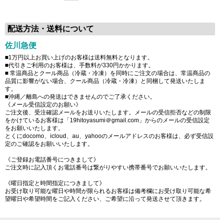
配送方法・送料について
佐川急便
■1万円以上お買い上げのお客様は送料無料となります。
■代引きご利用のお客様は、手数料が330円かかります。
■ 常温商品とクール商品（冷蔵・冷凍）を同時にご注文の場合は、常温商品の
品質に影響がない場合、クール商品（冷蔵・冷凍）と同梱して発送いたしま
す。
■沖縄／離島への発送はできませんのでご了承ください。
《メール受信設定のお願い》
ご注文後、受注確認メールをお送りいたします。メールの受信拒否などの制限
をかけているお客様は「19hitoyasumi＠gmail.com」からのメールの受信設定
をお願いいたします。
とくにdocomo、icloud、au、yahooのメールアドレスのお客様は、必ず受信設
定のご確認をお願いいたします。
《ご登録お電話番号につきまして》
ご注文時に記入頂くお電話番号は繋がりやすい携帯番号でお願いいたします。
《曜日指定と時間指定につきまして》
お受け取り可能な曜日や時間が限られるお客様は備考欄にお受け取り可能な希
望曜日や希望時間をご記入ください、ご希望に沿って発送させて頂きます。