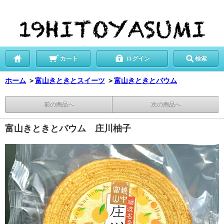
カート
ログイン
検索
ホーム
＞
富山きときとスイーツ
＞
富山きときとバウム
前の商品へ
次の商品へ
富山きときとバウム 庄川柚子